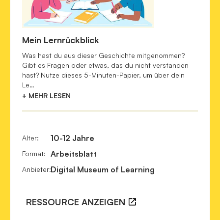
2 c) können Funktionen von Kleidungsstücken oder 
academic and Social Outcomes in adolescents
. Cureus. 
Accessoires erkennen, deuten und daraus Ideen für 
https://www.ncbi.nlm.nih.gov/pmc/articles/PMC9421350/
eigene Vorhaben ableiten.
Postrel, V. I. (2020). 
The fabric of civilization : how textiles 
Mein Lernrückblick
NMG.1.1.
für 9+
made the world
 (First edition). Basic Books.
Was hast du aus dieser Geschichte mitgenommen?
2 c) können ihre Fähigkeiten erkunden und sich 
Gibt es Fragen oder etwas, das du nicht verstanden
NASA. (2024, July 19). 
Spacesuits
. 
selber charakterisieren.
hast? Nutze dieses 5-Minuten-Papier, um über dein
https://www.nasa.gov/extravehicular-activity-and-human-
2 e) können Vorstellungen für ihre Zukunft 
Le…
surface-mobility/spacesuits/ 
entwickeln und davon erzählen (z.B. Schulwahl, 
+ MEHR LESEN
Berufswunsch, Hobbys, Lebensweise).
10-12 Jahre
Alter
:
Arbeitsblatt
Format
:
Digital Museum of Learning
Anbieter
:
RESSOURCE ANZEIGEN