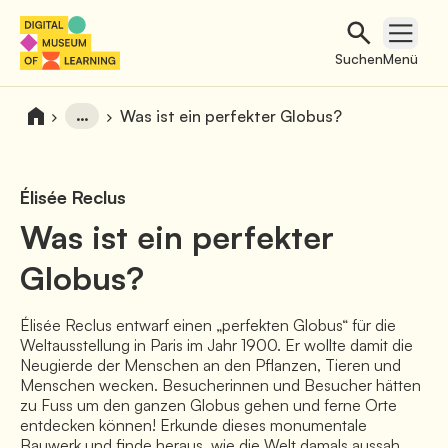
Suchen
Open 
Suchen
Menü
…
Was ist ein perfekter Globus?
Élisée Reclus
Was ist ein perfekter
Globus?
Élisée Reclus entwarf einen „perfekten Globus“ für die
Weltausstellung in Paris im Jahr 1900. Er wollte damit die
Neugierde der Menschen an den Pflanzen, Tieren und
Menschen wecken. Besucherinnen und Besucher hätten
zu Fuss um den ganzen Globus gehen und ferne Orte
entdecken können! Erkunde dieses monumentale
Bauwerk und finde heraus, wie die Welt damals aussah.