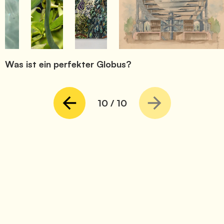
Durham/London: Duke University Press.  
Was ist ein perfekter Globus?
10
/
10